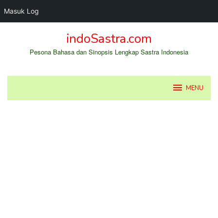
Masuk Log
Loncat
indoSastra.com
ke
konten
Pesona Bahasa dan Sinopsis Lengkap Sastra Indonesia
MENU