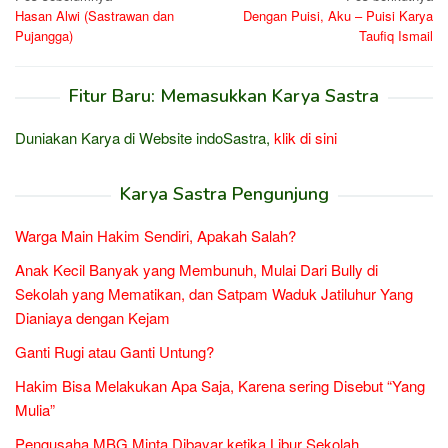
Hasan Alwi (Sastrawan dan
Dengan Puisi, Aku – Puisi Karya
pos
Pujangga)
Taufiq Ismail
Fitur Baru: Memasukkan Karya Sastra
Duniakan Karya di Website indoSastra,
klik di sini
Karya Sastra Pengunjung
Warga Main Hakim Sendiri, Apakah Salah?
Anak Kecil Banyak yang Membunuh, Mulai Dari Bully di
Sekolah yang Mematikan, dan Satpam Waduk Jatiluhur Yang
Dianiaya dengan Kejam
Ganti Rugi atau Ganti Untung?
Hakim Bisa Melakukan Apa Saja, Karena sering Disebut “Yang
Mulia”
Pengusaha MBG Minta Dibayar ketika Libur Sekolah