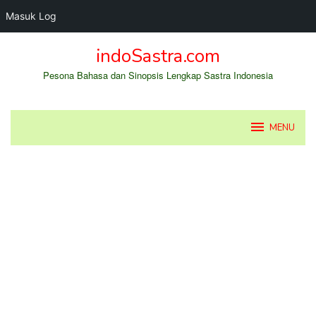
Masuk Log
Loncat
indoSastra.com
ke
konten
Pesona Bahasa dan Sinopsis Lengkap Sastra Indonesia
MENU