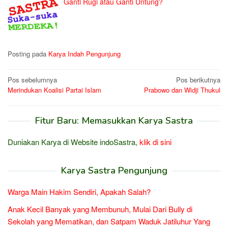
Ganti Rugi atau Ganti Untung?
Posting pada
Karya Indah Pengunjung
Navigasi
Pos sebelumnya
Pos berikutnya
Merindukan Koalisi Partai Islam
Prabowo dan Widji Thukul
pos
Fitur Baru: Memasukkan Karya Sastra
Duniakan Karya di Website indoSastra,
klik di sini
Karya Sastra Pengunjung
Warga Main Hakim Sendiri, Apakah Salah?
Anak Kecil Banyak yang Membunuh, Mulai Dari Bully di
Sekolah yang Mematikan, dan Satpam Waduk Jatiluhur Yang