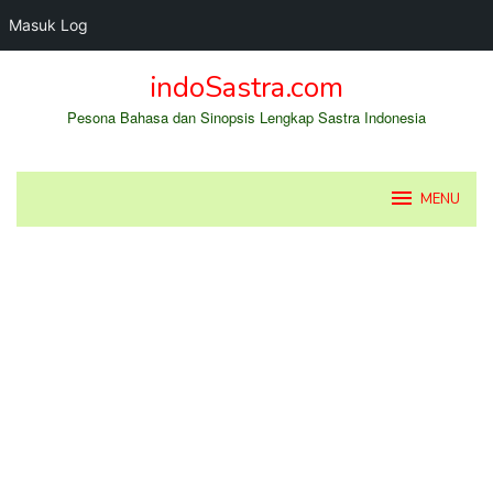
Masuk Log
Loncat
indoSastra.com
ke
konten
Pesona Bahasa dan Sinopsis Lengkap Sastra Indonesia
MENU