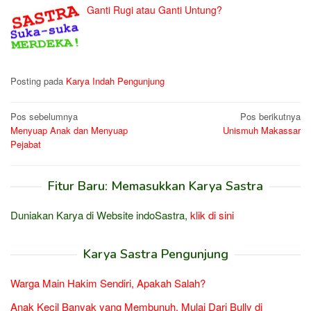
Ganti Rugi atau Ganti Untung?
Posting pada
Karya Indah Pengunjung
Navigasi
Pos sebelumnya
Pos berikutnya
Menyuap Anak dan Menyuap
Unismuh Makassar
pos
Pejabat
Fitur Baru: Memasukkan Karya Sastra
Duniakan Karya di Website indoSastra,
klik di sini
Karya Sastra Pengunjung
Warga Main Hakim Sendiri, Apakah Salah?
Anak Kecil Banyak yang Membunuh, Mulai Dari Bully di