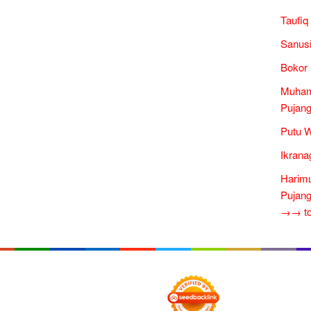
Taufiq
Sanusi
Bokor 
Muham
Pujang
Putu W
Ikrana
Harimu
Pujang
→→ tok