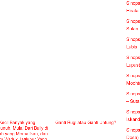
Sinops
Hirata
Sinops
Sutan 
Sinops
Lubis
Sinops
Lupus)
Sinops
Mochta
Sinops
– Suta
Sinops
Iskand
Kecil Banyak yang
Ganti Rugi atau Ganti Untung?
nuh, Mulai Dari Bully di
Sinop
ah yang Mematikan, dan
Dosa)
m Waduk Jatiluhur Yang