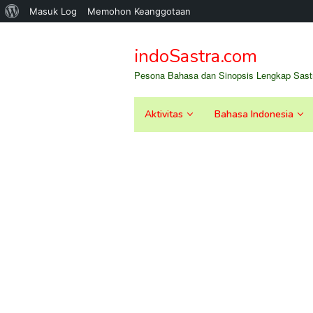
Tentang
Masuk Log
Memohon Keanggotaan
Loncat
WordPress
ke
indoSastra.com
konten
Pesona Bahasa dan Sinopsis Lengkap Sastr
Aktivitas
Bahasa Indonesia