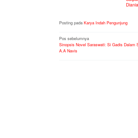
Diani
Posting pada
Karya Indah Pengunjung
Navigasi
Pos sebelumnya
Sinopsis Novel Saraswati: Si Gadis Dalam 
pos
A.A Navis