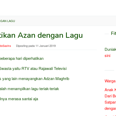
NGAN LAGU
ikan Azan dengan Lagu
Fi
doSastra
Diposting pada
11 Januari 2019
Duniak
sini
eberapa hari diperhatikan
Swasta yaitu RTV atau Rajawali Televisi
s yang lain menayangkan Adzan Maghrib
Warga 
alah menampilkan lagu teriak-teriak
Anak 
Dari B
nya merasa santai aja
Satpam
denga