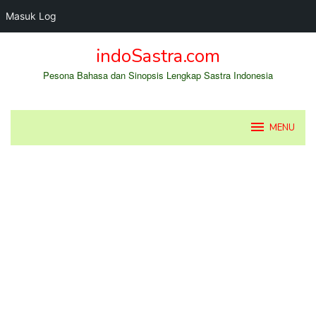
Masuk Log
Loncat
indoSastra.com
ke
konten
Pesona Bahasa dan Sinopsis Lengkap Sastra Indonesia
MENU