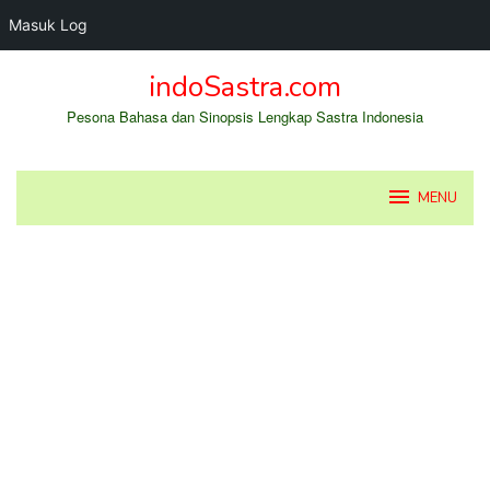
Masuk Log
Loncat
indoSastra.com
ke
konten
Pesona Bahasa dan Sinopsis Lengkap Sastra Indonesia
MENU