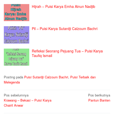
Hijrah – Puisi Karya Emha Ainun Nadjib
Pil – Puisi Karya Sutardji Calzoum Bachri
Refleksi Seorang Pejuang Tua – Puisi Karya
Taufiq Ismail
Posting pada
Puisi Sutardji Calzoum Bachri
,
Puisi Terbaik dan
Melegenda
Navigasi
Pos sebelumnya
Pos berikutnya
Krawang – Bekasi – Puisi Karya
Pantun Banten
pos
Chairil Anwar