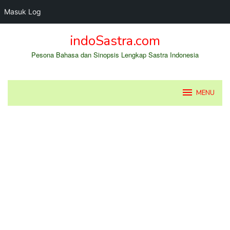
Masuk Log
Loncat
indoSastra.com
ke
konten
Pesona Bahasa dan Sinopsis Lengkap Sastra Indonesia
MENU