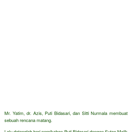
Mr. Yatim, dr. Azis, Puti Bidasari, dan Sitti Nurmala membuat
sebuah rencana matang.
Lalu datanglah hari pernikahan Puti Bidasari dengan Sutan Malik