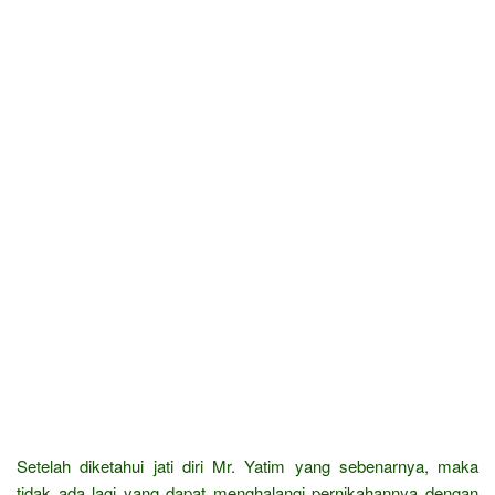
Setelah diketahui jati diri Mr. Yatim yang sebenarnya, maka
tidak ada lagi yang dapat menghalangi pernikahannya dengan