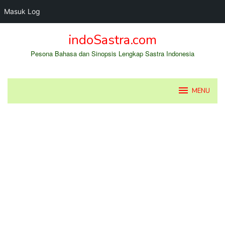
Masuk Log
Loncat
indoSastra.com
ke
konten
Pesona Bahasa dan Sinopsis Lengkap Sastra Indonesia
MENU