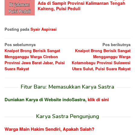
Ada di Sampit Provinsi Kalimantan Tengah
Kalteng, Puisi Peduli
Posting pada
Syair Aspirasi
Navigasi
Pos sebelumnya
Pos berikutnya
Knalpot Brong Berisik Sangat
Knalpot Brong Berisik Sangat
pos
Mengganggu Warga Cirebon
Mengganggu Warga
Provinsi Jawa Barat Jabar, Puisi
Kotamobagu Provinsi Sulawesi
Suara Rakyat
Utara Sulut, Puisi Suara Rakyat
Fitur Baru: Memasukkan Karya Sastra
Duniakan Karya di Website indoSastra,
klik di sini
Karya Sastra Pengunjung
Warga Main Hakim Sendiri, Apakah Salah?