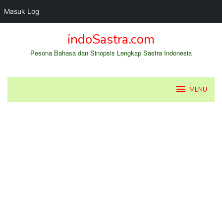
Masuk Log
Loncat
indoSastra.com
ke
konten
Pesona Bahasa dan Sinopsis Lengkap Sastra Indonesia
MENU