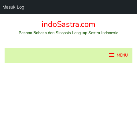
Masuk Log
Loncat
indoSastra.com
ke
konten
Pesona Bahasa dan Sinopsis Lengkap Sastra Indonesia
MENU