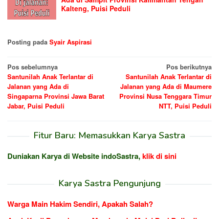
Kalteng, Puisi Peduli
Posting pada
Syair Aspirasi
Navigasi
Pos sebelumnya
Pos berikutnya
Santunilah Anak Terlantar di
Santunilah Anak Terlantar di
pos
Jalanan yang Ada di
Jalanan yang Ada di Maumere
Singaparna Provinsi Jawa Barat
Provinsi Nusa Tenggara Timur
Jabar, Puisi Peduli
NTT, Puisi Peduli
Fitur Baru: Memasukkan Karya Sastra
Duniakan Karya di Website indoSastra,
klik di sini
Karya Sastra Pengunjung
Warga Main Hakim Sendiri, Apakah Salah?