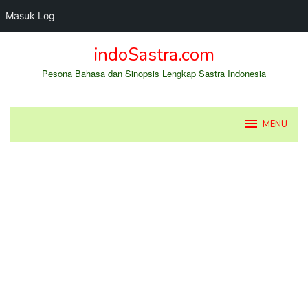
Masuk Log
Loncat
indoSastra.com
ke
konten
Pesona Bahasa dan Sinopsis Lengkap Sastra Indonesia
MENU