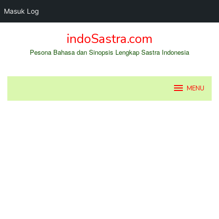
Masuk Log
Loncat
indoSastra.com
ke
konten
Pesona Bahasa dan Sinopsis Lengkap Sastra Indonesia
MENU