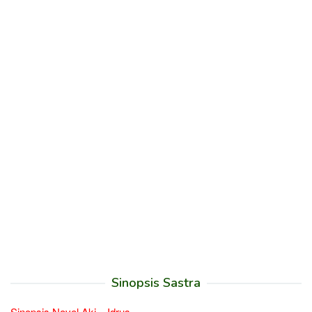
Sinopsis Sastra
Sinopsis Novel Aki – Idrus