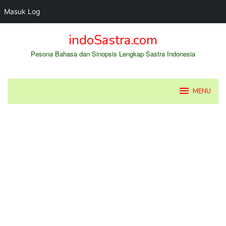
Masuk Log
Loncat
indoSastra.com
ke
konten
Pesona Bahasa dan Sinopsis Lengkap Sastra Indonesia
MENU