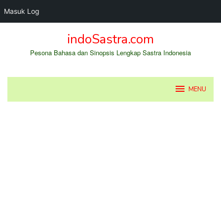
Masuk Log
Loncat
indoSastra.com
ke
konten
Pesona Bahasa dan Sinopsis Lengkap Sastra Indonesia
MENU