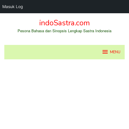
Masuk Log
Loncat
indoSastra.com
ke
konten
Pesona Bahasa dan Sinopsis Lengkap Sastra Indonesia
MENU