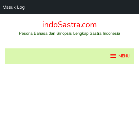
Masuk Log
Loncat
indoSastra.com
ke
konten
Pesona Bahasa dan Sinopsis Lengkap Sastra Indonesia
MENU