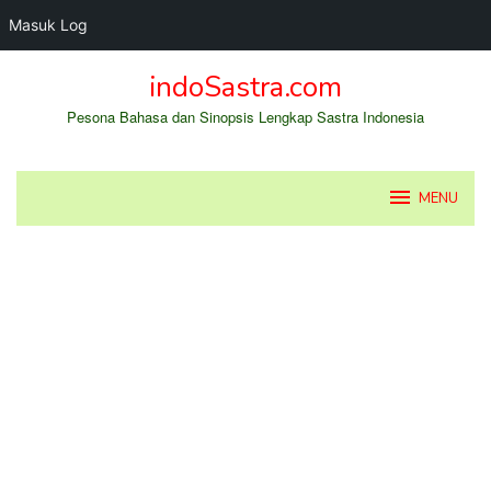
Masuk Log
Loncat
indoSastra.com
ke
konten
Pesona Bahasa dan Sinopsis Lengkap Sastra Indonesia
MENU