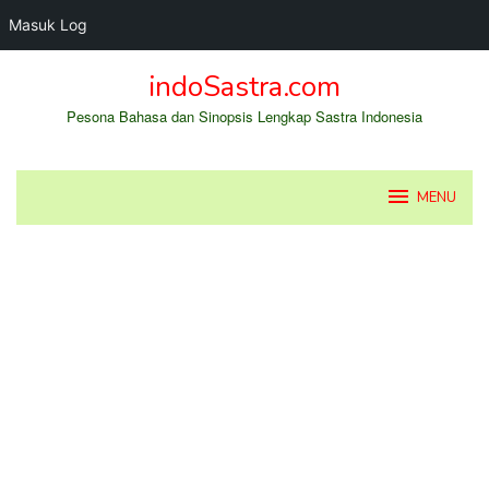
Masuk Log
Loncat
indoSastra.com
ke
konten
Pesona Bahasa dan Sinopsis Lengkap Sastra Indonesia
MENU