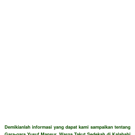
Demikianlah informasi yang dapat kami sampaikan tentang
Gara-gara Yusuf Mansur, Warga Takut Sedekah di Kalabahi