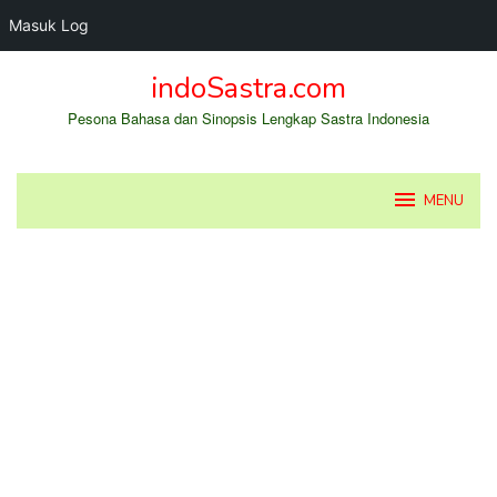
Masuk Log
Loncat
indoSastra.com
ke
konten
Pesona Bahasa dan Sinopsis Lengkap Sastra Indonesia
MENU