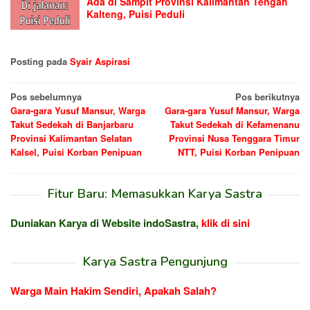
Ada di Sampit Provinsi Kalimantan Tengah
Kalteng, Puisi Peduli
Posting pada
Syair Aspirasi
Navigasi
Pos sebelumnya
Pos berikutnya
Gara-gara Yusuf Mansur, Warga
Gara-gara Yusuf Mansur, Warga
pos
Takut Sedekah di Banjarbaru
Takut Sedekah di Kefamenanu
Provinsi Kalimantan Selatan
Provinsi Nusa Tenggara Timur
Kalsel, Puisi Korban Penipuan
NTT, Puisi Korban Penipuan
Fitur Baru: Memasukkan Karya Sastra
Duniakan Karya di Website indoSastra,
klik di sini
Karya Sastra Pengunjung
Warga Main Hakim Sendiri, Apakah Salah?