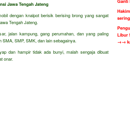
Ganti
insi Jawa Tengah Jateng
Hakim
obil dengan knalpot berisik berising brong yang sangat
serin
Jawa Tengah Jateng.
Pengu
besar, jalan kampung, gang perumahan, dan yang paling
Libur
ah SMA, SMP, SMK, dan lain sebagainya.
→→ ka
nyap dan hampir tidak ada bunyi, malah sengaja dibuat
t onar.