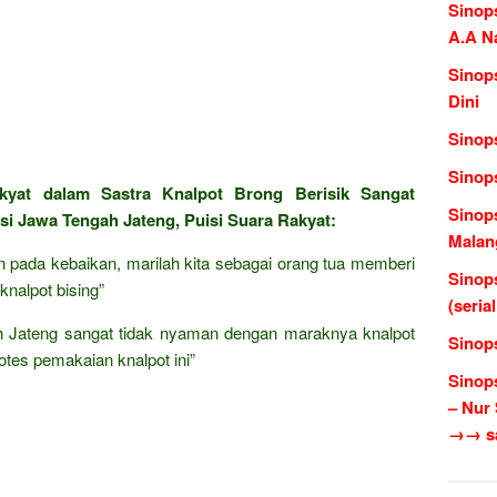
Sinop
A.A N
Sinop
Dini
Sinop
Sinop
kyat dalam Sastra Knalpot Brong Berisik Sangat
Sinop
i Jawa Tengah Jateng, Puisi Suara Rakyat:
Malang
n pada kebaikan, marilah kita sebagai orang tua memberi
Sinop
nalpot bising”
(seria
h Jateng sangat tidak nyaman dengan maraknya knalpot
Sinop
tes pemakaian knalpot ini”
Sinop
– Nur
→→ sas