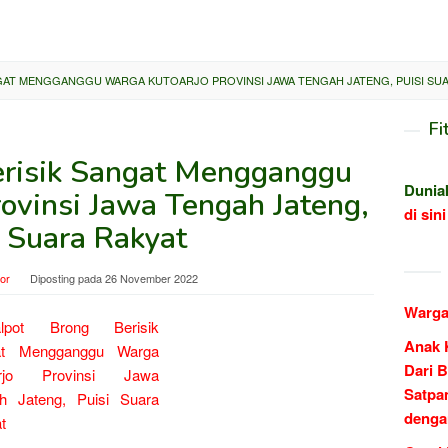
GAT MENGGANGGU WARGA KUTOARJO PROVINSI JAWA TENGAH JATENG, PUISI SU
Fi
erisik Sangat Mengganggu
Dunia
ovinsi Jawa Tengah Jateng,
di sini
i Suara Rakyat
tor
Diposting pada
26 November 2022
Warga
Anak 
Dari B
Satpa
denga