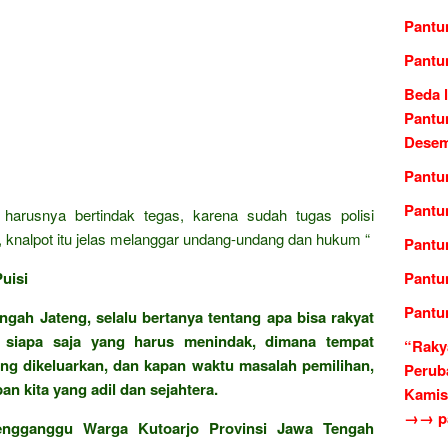
Pantu
Pantu
Beda l
Pantu
Desem
Pantun
Pantun
harusnya bertindak tegas, karena sudah tugas polisi
, knalpot itu jelas melanggar undang-undang dan hukum “
Pantu
uisi
Pantu
Pantu
ngah Jateng, selalu bertanya tentang apa bisa rakyat
, siapa saja yang harus menindak, dimana tempat
“Raky
ng dikeluarkan, dan kapan waktu masalah pemilihan,
Perub
 kita yang adil dan sejahtera.
Kamis
→→ pa
engganggu Warga Kutoarjo Provinsi Jawa Tengah