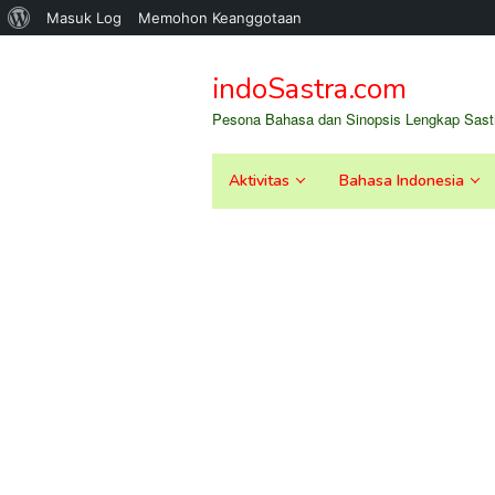
Tentang
Masuk Log
Memohon Keanggotaan
Loncat
WordPress
ke
indoSastra.com
konten
Pesona Bahasa dan Sinopsis Lengkap Sastr
Aktivitas
Bahasa Indonesia