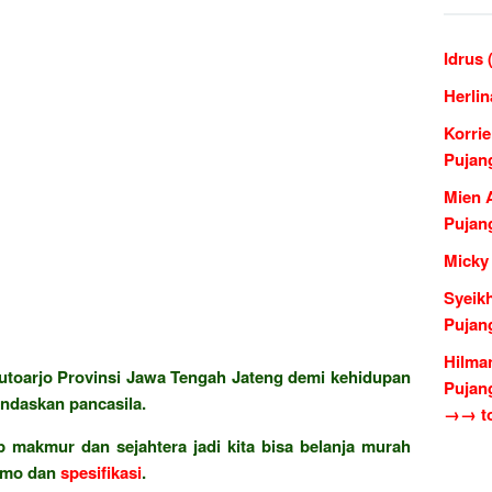
Idrus
Herli
Korri
Pujan
Mien 
Pujan
Micky
Syeik
Pujan
Hilma
toarjo Provinsi Jawa Tengah Jateng demi kehidupan
Pujan
ndaskan pancasila.
→→ to
 makmur dan sejahtera jadi kita bisa belanja murah
omo dan
spesifikasi
.