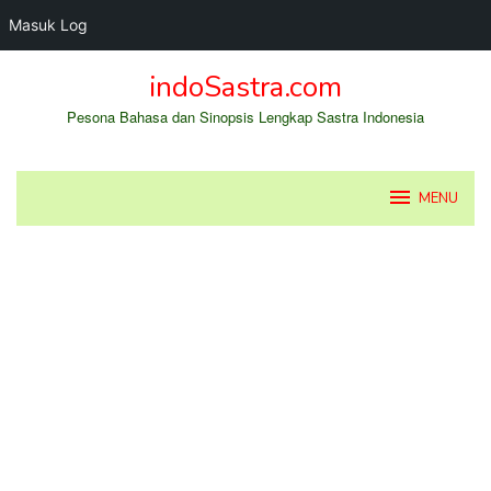
Masuk Log
Loncat
indoSastra.com
ke
konten
Pesona Bahasa dan Sinopsis Lengkap Sastra Indonesia
MENU