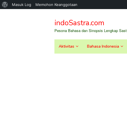
Tentang
Masuk Log
Memohon Keanggotaan
Loncat
WordPress
ke
indoSastra.com
konten
Pesona Bahasa dan Sinopsis Lengkap Sastr
Aktivitas
Bahasa Indonesia