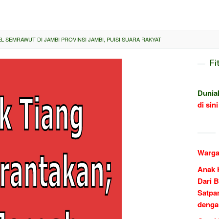
L SEMRAWUT DI JAMBI PROVINSI JAMBI, PUISI SUARA RAKYAT
Fi
Dunia
di sini
Warga
Anak 
Dari B
Satpa
denga