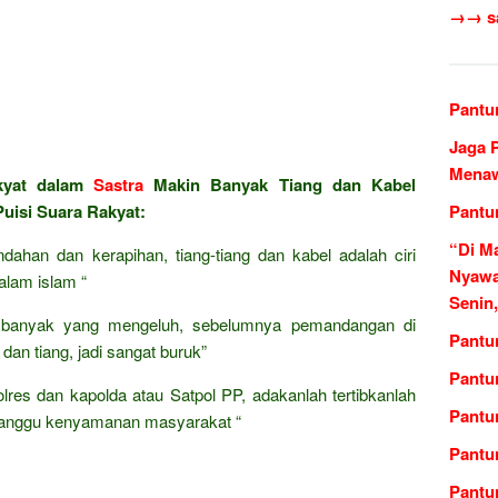
→→ sas
Pantu
Jaga 
Menaw
kyat dalam
Sastra
Makin Banyak Tiang dan Kabel
uisi Suara Rakyat:
Pantu
“Di M
dahan dan kerapihan, tiang-tiang dan kabel adalah ciri
Nyawa
alam islam “
Senin
i banyak yang mengeluh, sebelumnya pemandangan di
Pantu
dan tiang, jadi sangat buruk”
Pantun
olres dan kapolda atau Satpol PP, adakanlah tertibkanlah
Pantu
ngganggu kenyamanan masyarakat “
Pantu
Pantu