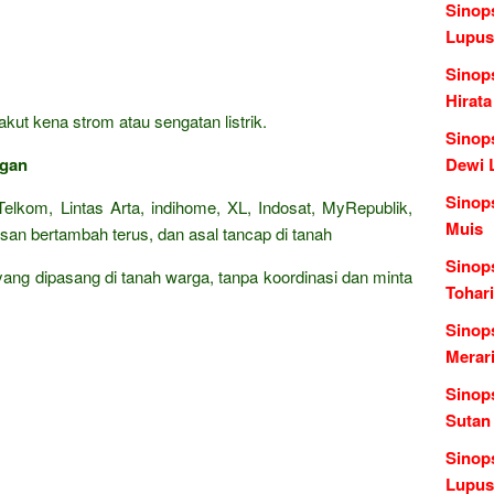
Sinop
Lupus
Sinop
Hirata
kut kena strom atau sengatan listrik.
Sinops
ngan
Dewi L
Sinop
elkom, Lintas Arta, indihome, XL, Indosat, MyRepublik,
Muis
san bertambah terus, dan asal tancap di tanah
Sinop
 yang dipasang di tanah warga, tanpa koordinasi dan minta
Tohari
Sinop
Merari
Sinop
Sutan
Sinop
Lupus