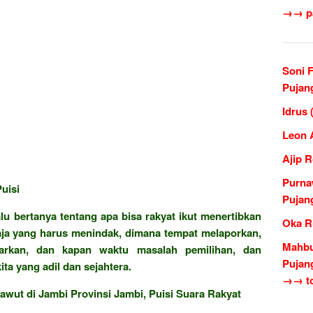
→→ pa
Soni 
Pujan
Idrus
Leon 
Ajip 
Purna
uisi
Pujan
lu bertanya tentang apa bisa rakyat ikut menertibkan
Oka R
saja yang harus menindak, dimana tempat melaporkan,
Mahbu
arkan, dan kapan waktu masalah pemilihan, dan
Pujan
a yang adil dan sejahtera.
→→ to
wut di Jambi Provinsi Jambi, Puisi Suara Rakyat