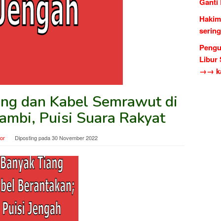
Ganti
Hakim
serin
Pengu
Libur
→→ ka
ng dan Kabel Semrawut di
Jambi, Puisi Suara Rakyat
tor
Diposting pada
30 November 2022