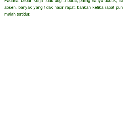
Padahal beban kerja tidak begitu berat, paling hanya duduk, isi
absen, banyak yang tidak hadir rapat, bahkan ketika rapat pun
malah tertidur.