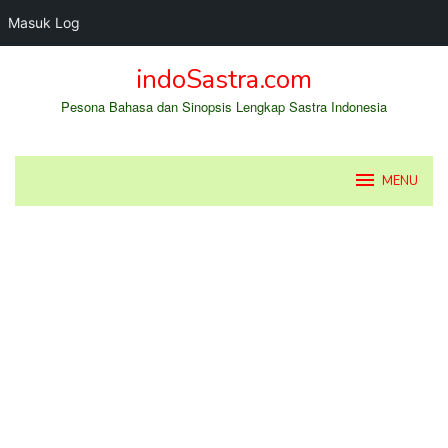
Masuk Log
Loncat
indoSastra.com
ke
konten
Pesona Bahasa dan Sinopsis Lengkap Sastra Indonesia
MENU