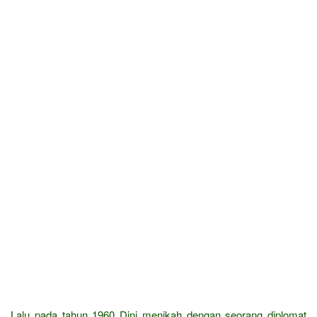
Lalu pada tahun 1960 Dini menikah dengan seorang diplomat