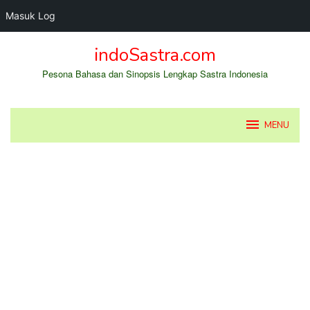
Masuk Log
Loncat
indoSastra.com
ke
konten
Pesona Bahasa dan Sinopsis Lengkap Sastra Indonesia
MENU