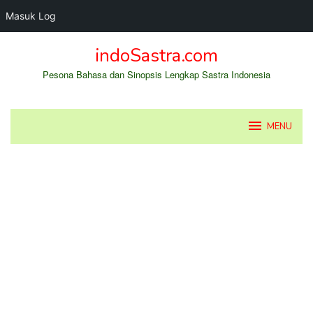
Masuk Log
Loncat
indoSastra.com
ke
konten
Pesona Bahasa dan Sinopsis Lengkap Sastra Indonesia
MENU