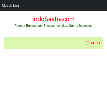
Masuk Log
Loncat
indoSastra.com
ke
konten
Pesona Bahasa dan Sinopsis Lengkap Sastra Indonesia
MENU