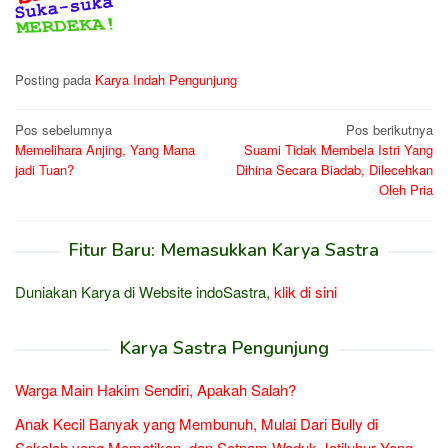
Posting pada
Karya Indah Pengunjung
Navigasi
Pos sebelumnya
Pos berikutnya
Memelihara Anjing, Yang Mana
Suami Tidak Membela Istri Yang
pos
jadi Tuan?
Dihina Secara Biadab, Dilecehkan
Oleh Pria
Fitur Baru: Memasukkan Karya Sastra
Duniakan Karya di Website indoSastra,
klik di sini
Karya Sastra Pengunjung
Warga Main Hakim Sendiri, Apakah Salah?
Anak Kecil Banyak yang Membunuh, Mulai Dari Bully di
Sekolah yang Mematikan, dan Satpam Waduk Jatiluhur Yang