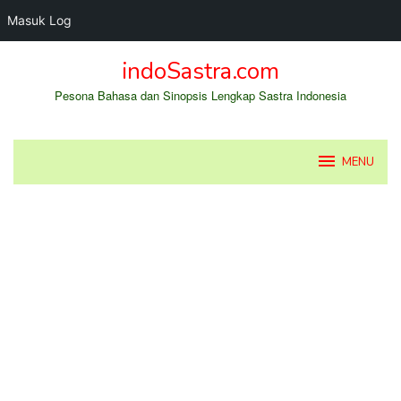
Masuk Log
Loncat
indoSastra.com
ke
konten
Pesona Bahasa dan Sinopsis Lengkap Sastra Indonesia
MENU