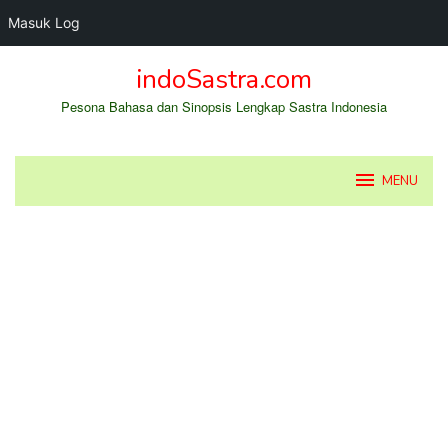
Masuk Log
Loncat
indoSastra.com
ke
konten
Pesona Bahasa dan Sinopsis Lengkap Sastra Indonesia
MENU