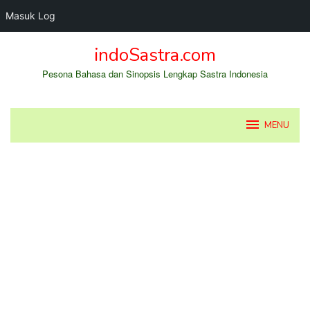
Masuk Log
Loncat
indoSastra.com
ke
konten
Pesona Bahasa dan Sinopsis Lengkap Sastra Indonesia
MENU