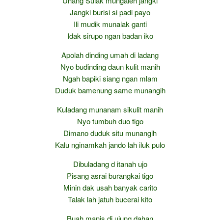
Uhang Sulak mungaleh jangki
Jangki burisi si padi payo
Ili mudik munalak ganti
Idak sirupo ngan badan iko
Apolah dinding umah di ladang
Nyo budinding daun kulit manih
Ngah bapiki siang ngan mlam
Duduk bamenung same munangih
Kuladang munanam sikulit manih
Nyo tumbuh duo tigo
Dimano duduk situ munangih
Kalu nginamkah jando lah iluk pulo
Dibuladang d itanah ujo
Pisang asrai burangkai tigo
Minin dak usah banyak carito
Talak lah jatuh bucerai kito
Buah manis di ujung dahan