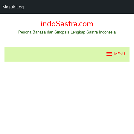
Masuk Log
Loncat
indoSastra.com
ke
konten
Pesona Bahasa dan Sinopsis Lengkap Sastra Indonesia
MENU