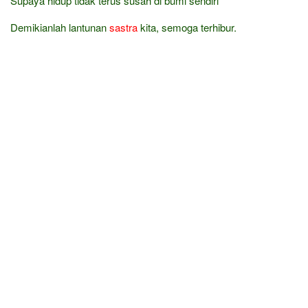
Supaya hidup tidak terus susah di bumi sendiri
Demikianlah lantunan
sastra
kita, semoga terhibur.