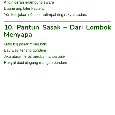
Angin cerah nyambung swara
Duané urip taler kapiarar
Yén kebijakan nénten matimpal ring rakyat sedara
10. Pantun Sasak – Dari Lombok
Menyapa
Maiq leq pasar repaq bale
Bau wadi teriang gundem
Jika aturan terus berubah tanpa bale
Rakyat dadi bingung mangan bendem