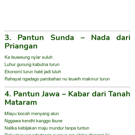
3. Pantun Sunda – Nada dari
Priangan
Ka leuweung nyiar suluh
Luhur gunung kabutna turun
Ekonomi turun haté jadi luluh
Rahayat ngadago parobahan nu leuwih makmur turun
4. Pantun Jawa – Kabar dari Tanah
Mataram
Mlayu bocah menyang alun
Nggawa kendhi kanggo ibune
Nalika kebijakan maju mundur tanpa tuntun
Rakyat mung ndedonga supaya ora cilaka dinegari iki