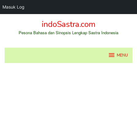
Masuk Log
Loncat
indoSastra.com
ke
konten
Pesona Bahasa dan Sinopsis Lengkap Sastra Indonesia
MENU