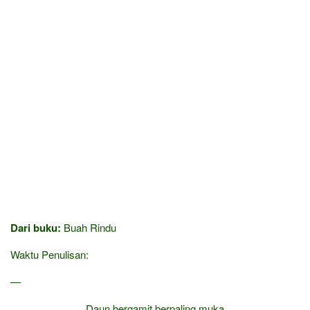
Dari buku:
Buah Rindu
Waktu Penulisan:
—
Daun bergamit berpaling muka