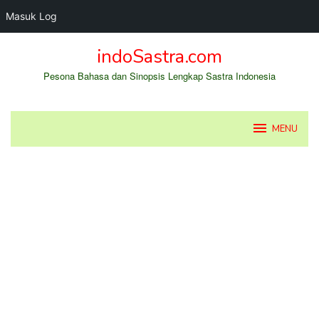
Masuk Log
Loncat
indoSastra.com
ke
konten
Pesona Bahasa dan Sinopsis Lengkap Sastra Indonesia
MENU