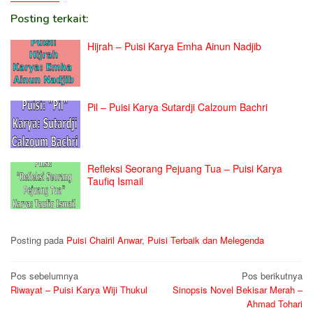
Posting terkait:
Hijrah – Puisi Karya Emha Ainun Nadjib
Pil – Puisi Karya Sutardji Calzoum Bachri
Refleksi Seorang Pejuang Tua – Puisi Karya
Taufiq Ismail
Posting pada
Puisi Chairil Anwar
,
Puisi Terbaik dan Melegenda
Navigasi
Pos sebelumnya
Pos berikutnya
Riwayat – Puisi Karya Wiji Thukul
Sinopsis Novel Bekisar Merah –
pos
Ahmad Tohari