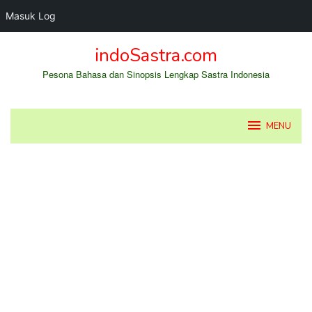
Masuk Log
Loncat
indoSastra.com
ke
konten
Pesona Bahasa dan Sinopsis Lengkap Sastra Indonesia
MENU