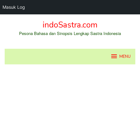
Masuk Log
Loncat
indoSastra.com
ke
konten
Pesona Bahasa dan Sinopsis Lengkap Sastra Indonesia
MENU