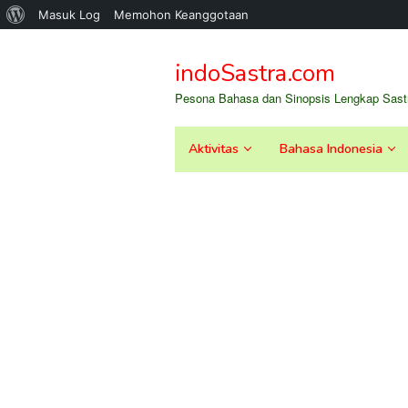
Tentang
Masuk Log
Memohon Keanggotaan
Loncat
WordPress
ke
indoSastra.com
konten
Pesona Bahasa dan Sinopsis Lengkap Sastr
Aktivitas
Bahasa Indonesia