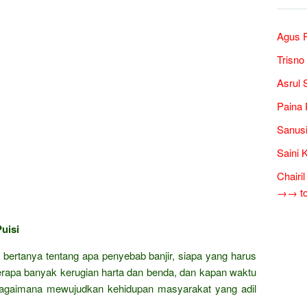
Agus R
Trisno
Asrul 
Paina 
Sanusi
Saini 
Chairi
→→ tok
uisi
u bertanya tentang apa penyebab banjir, siapa yang harus
erapa banyak kerugian harta dan benda, dan kapan waktu
 bagaimana mewujudkan kehidupan masyarakat yang adil