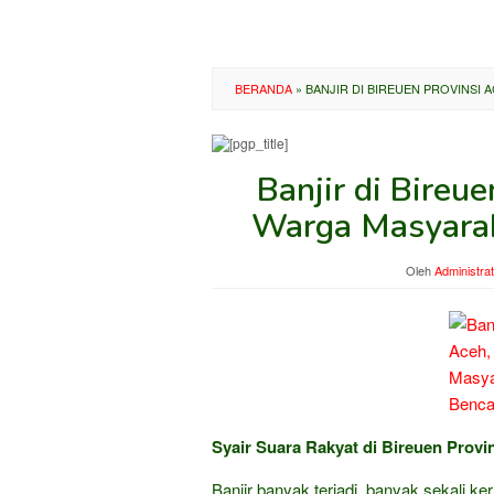
BERANDA
»
BANJIR DI BIREUEN PROVINSI
Banjir di Bireu
Warga Masyarak
Oleh
Administra
Syair Suara Rakyat di Bireuen Provi
Banjir banyak terjadi, banyak sekali ke