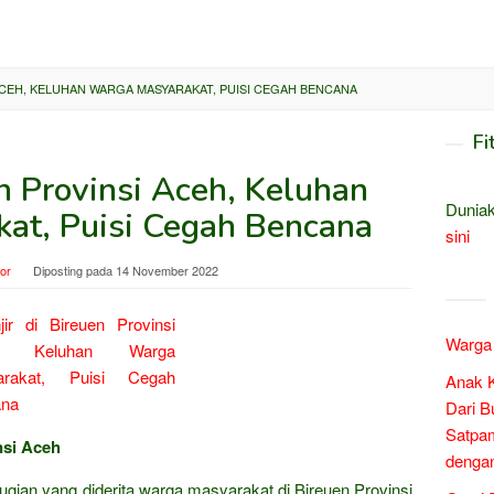
 ACEH, KELUHAN WARGA MASYARAKAT, PUISI CEGAH BENCANA
Fi
en Provinsi Aceh, Keluhan
Duniak
at, Puisi Cegah Bencana
sini
tor
Diposting pada
14 November 2022
Warga 
Anak 
Dari B
Satpam
nsi Aceh
denga
rugian yang diderita warga masyarakat di Bireuen Provinsi