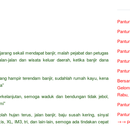
Pantun
Pantun
Pantun
Pantun
jarang sekali mendapat banjir, malah pejabat dan petugas
jalan-jalan dan wisata keluar daerah, ketika banjir dana
Pantun
Pantun
ang hampir terendam banjir, sudahlah rumah kayu, kena
Bersam
a”
Gelom
Rabu,
erkelanjutan, semoga waduk dan bendungan tidak jebol,
mi”
Pantun
Pantun
ah hujan terus, jalan banjir, baju susah kering, sinyal
→→ pan
xis, XL, IM3, tri, dan lain-lain, semoga ada tindakan cepat