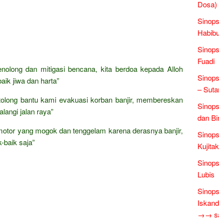
Dosa)
Sinops
Habibu
Sinops
Fuadi
olong dan mitigasi bencana, kita berdoa kepada Alloh
Sinops
aik jiwa dan harta”
– Suta
 tolong bantu kami evakuasi korban banjir, membereskan
Sinops
angi jalan raya”
dan Bi
otor yang mogok dan tenggelam karena derasnya banjir,
Sinops
k-baik saja”
Kujita
Sinops
Lubis
Sinops
Iskand
→→ sas