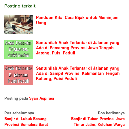
Posting terkait:
Panduan Kita, Cara Bijak untuk Meminjam
Uang
Santunilah Anak Terlantar di Jalanan yang
Ada di Semarang Provinsi Jawa Tengah
Jateng, Puisi Peduli
Santunilah Anak Terlantar di Jalanan yang
Ada di Sampit Provinsi Kalimantan Tengah
Kalteng, Puisi Peduli
Posting pada
Syair Aspirasi
Navigasi
Pos sebelumnya
Pos berikutnya
Banjir di Lubuk Basung
Banjir di Tuban Provinsi Jawa
pos
Provinsi Sumatera Barat
Timur Jatim, Keluhan Warga