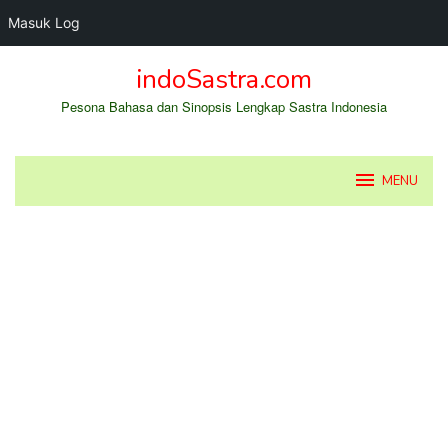
Masuk Log
Loncat
indoSastra.com
ke
konten
Pesona Bahasa dan Sinopsis Lengkap Sastra Indonesia
MENU