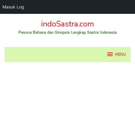
Masuk Log
Loncat
indoSastra.com
ke
konten
Pesona Bahasa dan Sinopsis Lengkap Sastra Indonesia
MENU