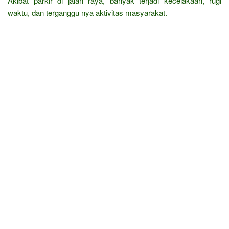
Akibat parkir di jalan raya, banyak terjadi kecelakaan, rugi
waktu, dan terganggu nya aktivitas masyarakat.