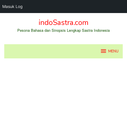
Masuk Log
Loncat
indoSastra.com
ke
konten
Pesona Bahasa dan Sinopsis Lengkap Sastra Indonesia
MENU