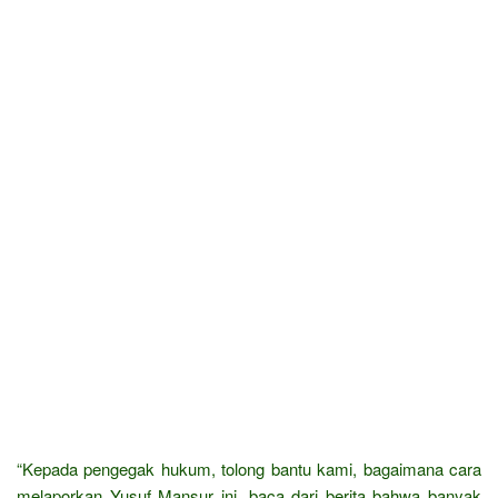
“Kepada pengegak hukum, tolong bantu kami, bagaimana cara
melaporkan Yusuf Mansur ini, baca dari berita bahwa banyak