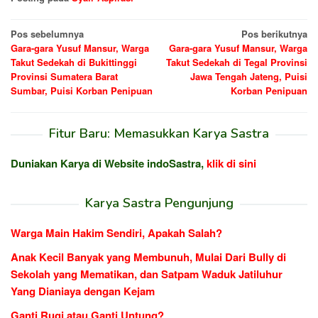
Navigasi
Pos sebelumnya
Pos berikutnya
Gara-gara Yusuf Mansur, Warga
Gara-gara Yusuf Mansur, Warga
pos
Takut Sedekah di Bukittinggi
Takut Sedekah di Tegal Provinsi
Provinsi Sumatera Barat
Jawa Tengah Jateng, Puisi
Sumbar, Puisi Korban Penipuan
Korban Penipuan
Fitur Baru: Memasukkan Karya Sastra
Duniakan Karya di Website indoSastra,
klik di sini
Karya Sastra Pengunjung
Warga Main Hakim Sendiri, Apakah Salah?
Anak Kecil Banyak yang Membunuh, Mulai Dari Bully di
Sekolah yang Mematikan, dan Satpam Waduk Jatiluhur
Yang Dianiaya dengan Kejam
Ganti Rugi atau Ganti Untung?