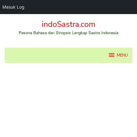
Masuk Log
Loncat
indoSastra.com
ke
konten
Pesona Bahasa dan Sinopsis Lengkap Sastra Indonesia
MENU