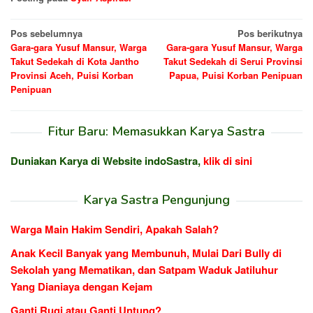
Navigasi
Pos sebelumnya
Pos berikutnya
Gara-gara Yusuf Mansur, Warga
Gara-gara Yusuf Mansur, Warga
pos
Takut Sedekah di Kota Jantho
Takut Sedekah di Serui Provinsi
Provinsi Aceh, Puisi Korban
Papua, Puisi Korban Penipuan
Penipuan
Fitur Baru: Memasukkan Karya Sastra
Duniakan Karya di Website indoSastra,
klik di sini
Karya Sastra Pengunjung
Warga Main Hakim Sendiri, Apakah Salah?
Anak Kecil Banyak yang Membunuh, Mulai Dari Bully di
Sekolah yang Mematikan, dan Satpam Waduk Jatiluhur
Yang Dianiaya dengan Kejam
Ganti Rugi atau Ganti Untung?