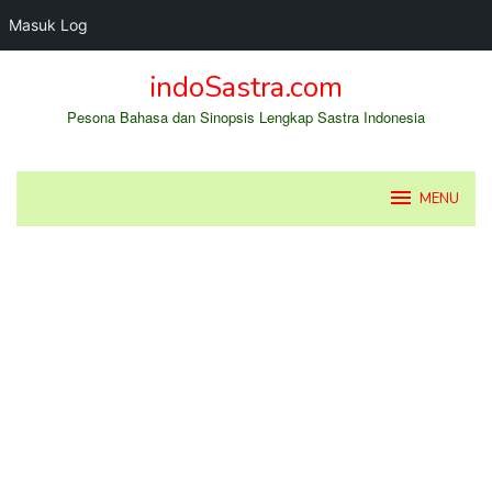
Masuk Log
Loncat
indoSastra.com
ke
konten
Pesona Bahasa dan Sinopsis Lengkap Sastra Indonesia
MENU