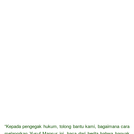
“Kepada pengegak hukum, tolong bantu kami, bagaimana cara
melaporkan Yusuf Mansur ini, baca dari berita bahwa banyak