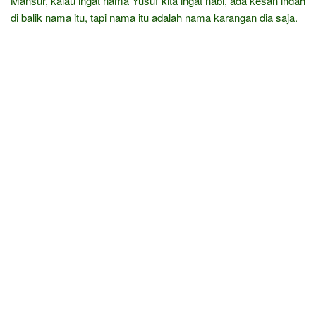
Mansur, kalau ingat nama Yusuf kita ingat nabi, ada kesan indah
di balik nama itu, tapi nama itu adalah nama karangan dia saja.