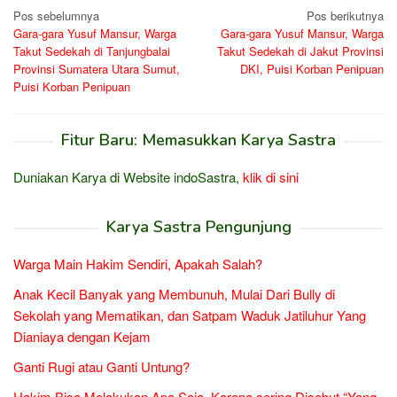
Navigasi
Pos sebelumnya
Pos berikutnya
Gara-gara Yusuf Mansur, Warga
Gara-gara Yusuf Mansur, Warga
pos
Takut Sedekah di Tanjungbalai
Takut Sedekah di Jakut Provinsi
Provinsi Sumatera Utara Sumut,
DKI, Puisi Korban Penipuan
Puisi Korban Penipuan
Fitur Baru: Memasukkan Karya Sastra
Duniakan Karya di Website indoSastra,
klik di sini
Karya Sastra Pengunjung
Warga Main Hakim Sendiri, Apakah Salah?
Anak Kecil Banyak yang Membunuh, Mulai Dari Bully di
Sekolah yang Mematikan, dan Satpam Waduk Jatiluhur Yang
Dianiaya dengan Kejam
Ganti Rugi atau Ganti Untung?
Hakim Bisa Melakukan Apa Saja, Karena sering Disebut “Yang