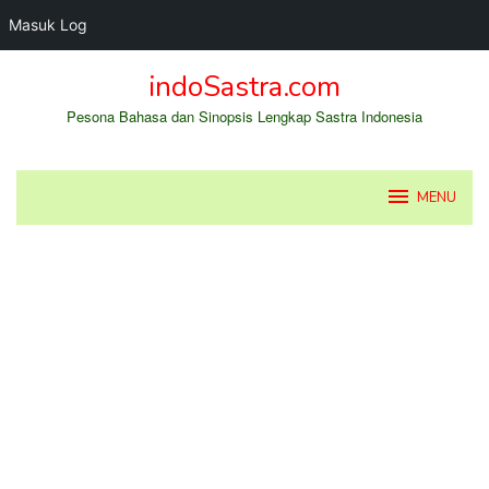
Masuk Log
Loncat
indoSastra.com
ke
konten
Pesona Bahasa dan Sinopsis Lengkap Sastra Indonesia
MENU