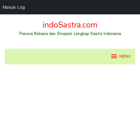
Masuk Log
Loncat
indoSastra.com
ke
konten
Pesona Bahasa dan Sinopsis Lengkap Sastra Indonesia
MENU