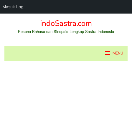
Masuk Log
Loncat
indoSastra.com
ke
konten
Pesona Bahasa dan Sinopsis Lengkap Sastra Indonesia
MENU