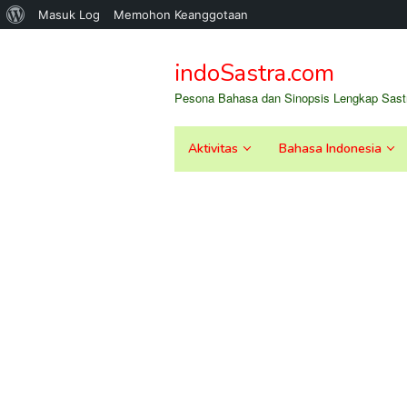
Tentang
Masuk Log
Memohon Keanggotaan
Loncat
WordPress
ke
indoSastra.com
konten
Pesona Bahasa dan Sinopsis Lengkap Sastr
Aktivitas
Bahasa Indonesia