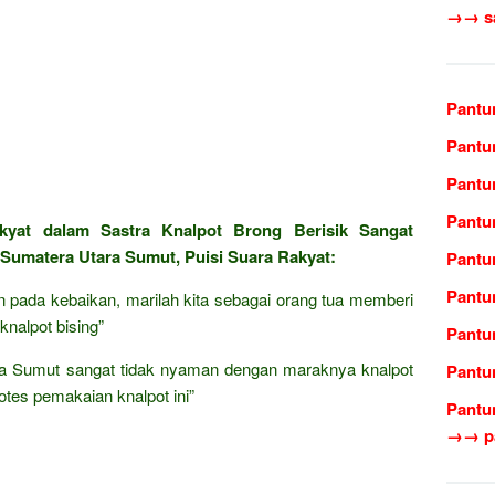
→→ sas
Pantu
Pantu
Pantu
Pantun
kyat dalam Sastra Knalpot Brong Berisik Sangat
Sumatera Utara Sumut, Puisi Suara Rakyat:
Pantu
Pantu
n pada kebaikan, marilah kita sebagai orang tua memberi
nalpot bising”
Pantu
ra Sumut sangat tidak nyaman dengan maraknya knalpot
Pantu
tes pemakaian knalpot ini”
Pantu
→→ pa