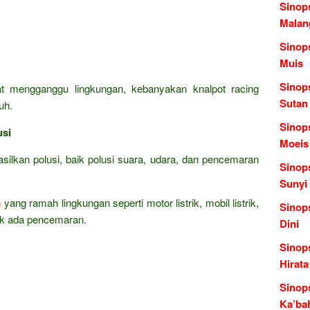
Sinop
Malang
Sinop
Muis
Sinop
t mengganggu lingkungan, kebanyakan knalpot racing
Sutan
uh.
Sinop
usi
Moeis
lkan polusi, baik polusi suara, udara, dan pencemaran
Sinop
Sunyi
n
yang ramah lingkungan seperti motor listrik, mobil listrik,
Sinop
idak ada pencemaran.
Dini
Sinop
Hirata
Sinop
Ka’ba