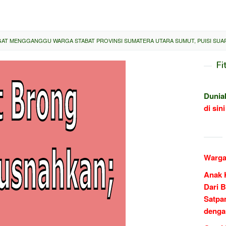
GAT MENGGANGGU WARGA STABAT PROVINSI SUMATERA UTARA SUMUT, PUISI SUA
Fi
Dunia
di sini
Warga
Anak 
Dari B
Satpa
denga