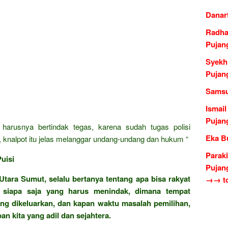
Danar
Radha
Pujan
Syekh
Pujan
Samsu
Ismai
Pujan
harusnya bertindak tegas, karena sudah tugas polisi
Eka B
, knalpot itu jelas melanggar undang-undang dan hukum “
Paraki
uisi
Pujan
Utara Sumut, selalu bertanya tentang apa bisa rakyat
→→ to
, siapa saja yang harus menindak, dimana tempat
ng dikeluarkan, dan kapan waktu masalah pemilihan,
 kita yang adil dan sejahtera.