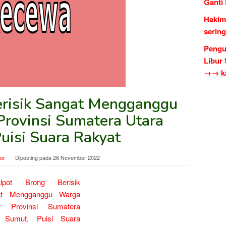
Ganti
Hakim
serin
Pengu
Libur
→→ ka
erisik Sangat Mengganggu
Provinsi Sumatera Utara
uisi Suara Rakyat
tor
Diposting pada
26 November 2022