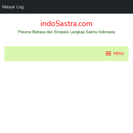
Masuk Log
Loncat
indoSastra.com
ke
konten
Pesona Bahasa dan Sinopsis Lengkap Sastra Indonesia
MENU