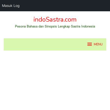
Masuk Log
Loncat
indoSastra.com
ke
konten
Pesona Bahasa dan Sinopsis Lengkap Sastra Indonesia
MENU