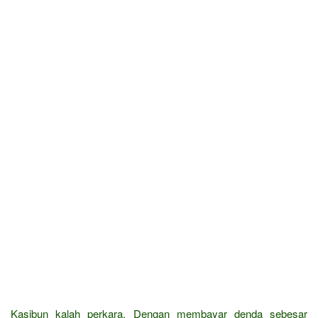
Kasibun kalah perkara. Dengan membayar denda sebesar