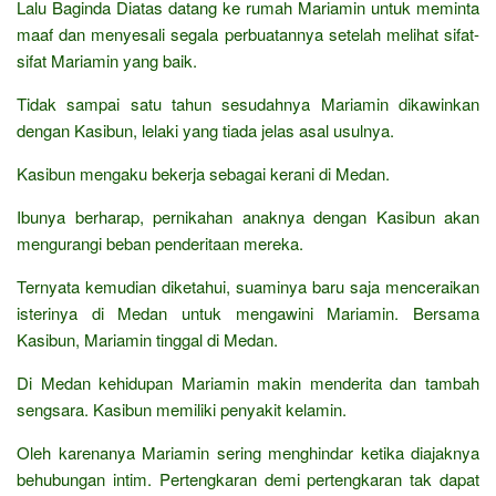
Lalu Baginda Diatas datang ke rumah Mariamin untuk meminta
maaf dan menyesali segala perbuatannya setelah melihat sifat-
sifat Mariamin yang baik.
Tidak sampai satu tahun sesudahnya Mariamin dikawinkan
dengan Kasibun, lelaki yang tiada jelas asal usulnya.
Kasibun mengaku bekerja sebagai kerani di Medan.
Ibunya berharap, pernikahan anaknya dengan Kasibun akan
mengurangi beban penderitaan mereka.
Ternyata kemudian diketahui, suaminya baru saja menceraikan
isterinya di Medan untuk mengawini Mariamin. Bersama
Kasibun, Mariamin tinggal di Medan.
Di Medan kehidupan Mariamin makin menderita dan tambah
sengsara. Kasibun memiliki penyakit kelamin.
Oleh karenanya Mariamin sering menghindar ketika diajaknya
behubungan intim. Pertengkaran demi pertengkaran tak dapat