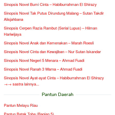
Sinopsis Novel Bumi Cinta – Habiburrahman El Shirazy
Sinopsis Novel Tak Putus Dirundung Malang – Sutan Takdir
Alisjahbana
Sinopsis Cerpen Razia Rambut (Serial Lupus) – Hilman
Hariwijaya
Sinopsis Novel Anak dan Kemenakan – Marah Roesli
Sinopsis Novel Cinta dan Kewajiban – Nur Sutan Iskandar
Sinopsis Novel Negeri 5 Menara – Ahmad Fuadi
Sinopsis Novel Ranah 3 Warna – Ahmad Fuadi
Sinopsis Novel Ayat-ayat Cinta – Habiburrahman El Shirazy
→→ sastra lainnya...
Pantun Daerah
Pantun Melayu Riau
Pantun Batak Toba (Bagian 5)