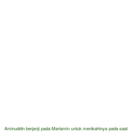
Aminuddin berjanji pada Mariamin untuk menikahinya pada saat