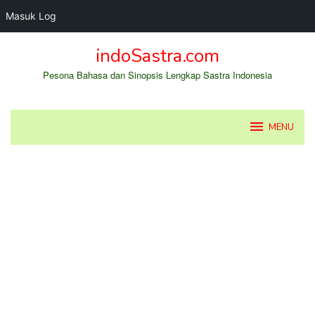
Masuk Log
Loncat
indoSastra.com
ke
konten
Pesona Bahasa dan Sinopsis Lengkap Sastra Indonesia
MENU