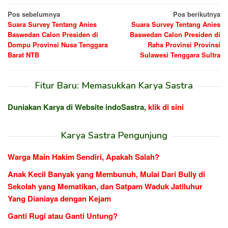
Navigasi
Pos sebelumnya
Pos berikutnya
Suara Survey Tentang Anies
Suara Survey Tentang Anies
pos
Baswedan Calon Presiden di
Baswedan Calon Presiden di
Dompu Provinsi Nusa Tenggara
Raha Provinsi Provinsi
Barat NTB
Sulawesi Tenggara Sultra
Fitur Baru: Memasukkan Karya Sastra
Duniakan Karya di Website indoSastra,
klik di sini
Karya Sastra Pengunjung
Warga Main Hakim Sendiri, Apakah Salah?
Anak Kecil Banyak yang Membunuh, Mulai Dari Bully di
Sekolah yang Mematikan, dan Satpam Waduk Jatiluhur
Yang Dianiaya dengan Kejam
Ganti Rugi atau Ganti Untung?