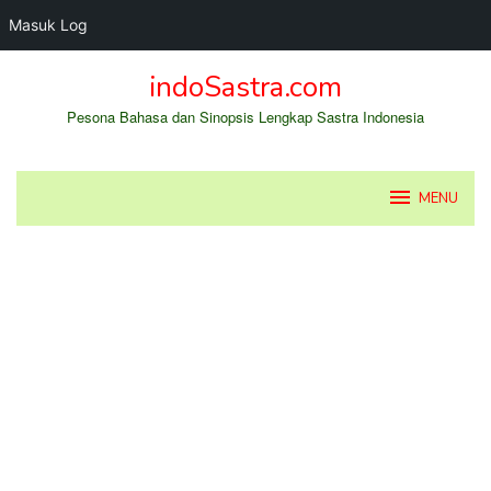
Masuk Log
Loncat
indoSastra.com
ke
konten
Pesona Bahasa dan Sinopsis Lengkap Sastra Indonesia
MENU